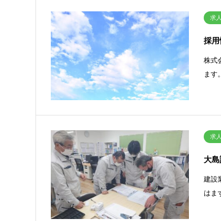
求
採用
株式
ます
求
大島
建設
はま