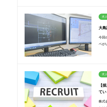
求
大島
今回
ペが
求
【採
てい
株式