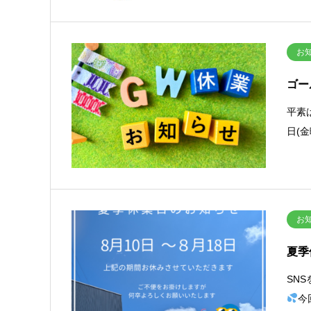
お
ゴー
平素
日(
お
夏季
SN
今