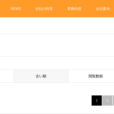
NEWS
当社の特長
業務内容
会社案内
古い順
閲覧数順
1
2