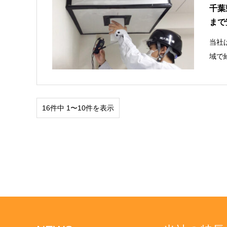
千葉
まで
当社
域で
16件中 1〜10件を表示