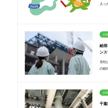
入っ
お
給排
ンス
当社
の給
お
千葉