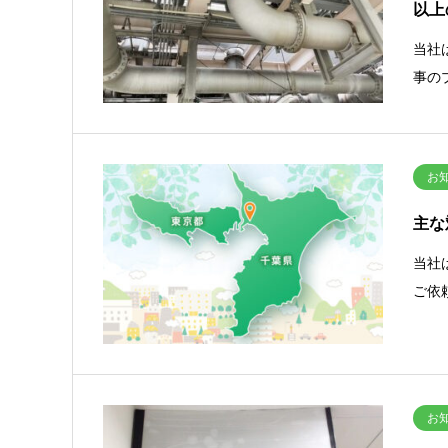
以上
当社
事の
お
主な
当社
ご依
お