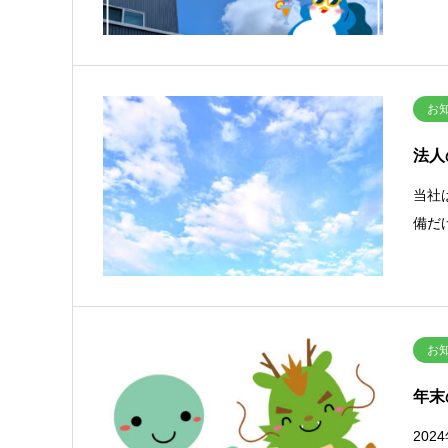
お
法人
当社
備だ
お
年末
20