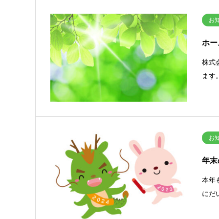
お
ホー
株式
ます
お
年末
本年
にだ