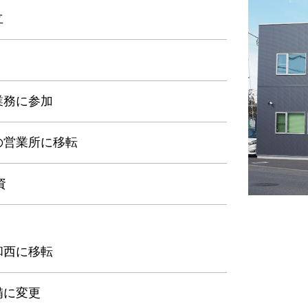
立
業務に参加
の営業所に移転
資
和西に移転
備に変更