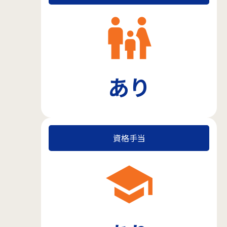
family_restroom
あり
資格手当
school