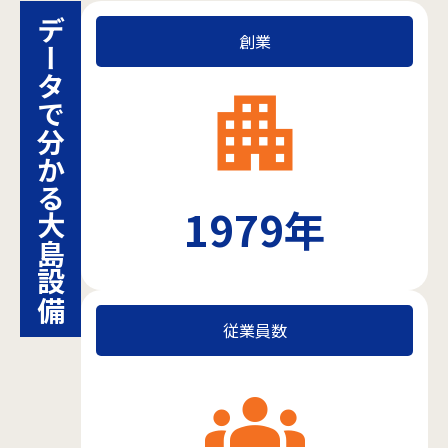
データで分かる
創業
apartment
1979年
大島設備
従業員数
groups