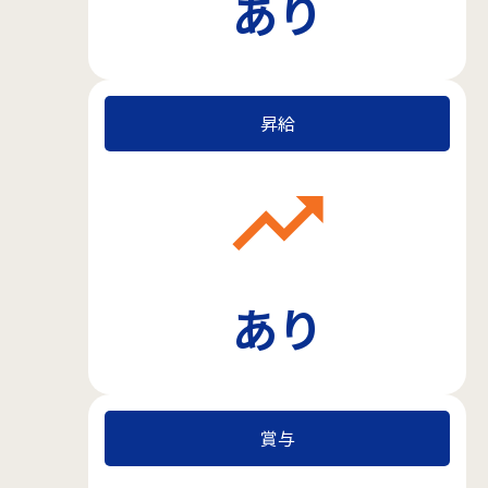
あり
昇給
trending_up
あり
賞与