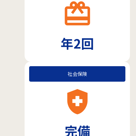
card_giftcard
年2回
社会保険
health_and_safety
完備