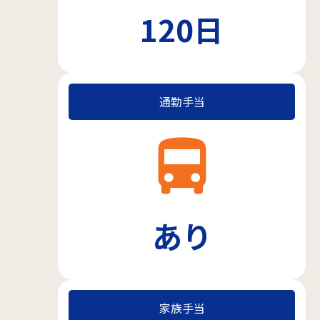
120日
通勤手当
directions_bus
あり
家族手当