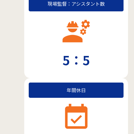
現場監督：アシスタント数
engineering
5：5
年間休日
event_available