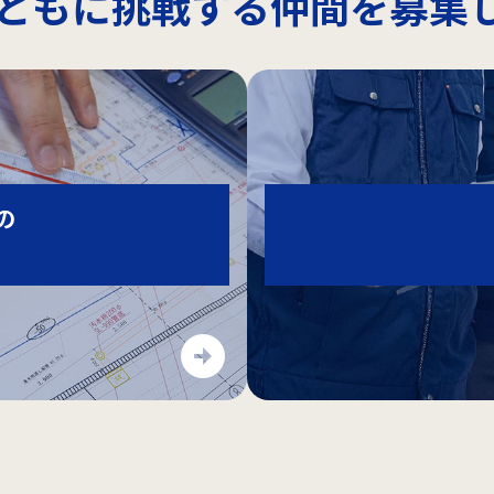
ともに挑戦する仲間を募集
の
arrow_circle_right